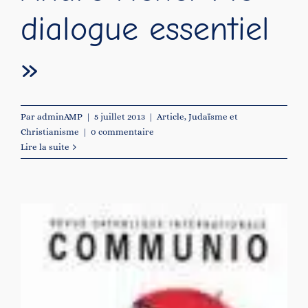
dialogue essentiel
»
Par
adminAMP
|
5 juillet 2013
|
Article
,
Judaïsme et
Christianisme
|
0 commentaire
Lire la suite