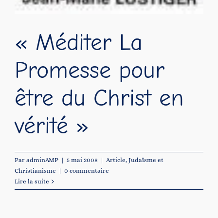
« Méditer La
Promesse pour
être du Christ en
vérité »
Par
adminAMP
|
5 mai 2008
|
Article
,
Judaïsme et
Christianisme
|
0 commentaire
Lire la suite