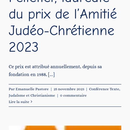
du prix de l’Amitié
Judéo-Chrétienne
2023
Ce prix est attribué annuellement, depuis sa
fondation en 1988, [...]
Par
Emanuelle Pastore
|
25 novembre 2023
|
Conférence Texte
,
Judaïsme et Christianisme
|
0 commentaire
Lire la suite