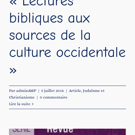
« Lectures
bibliques aux
sources de la
culture occidentale
»
Par
adminAMP
|
5 juillet 2016
|
Article
,
Judaïsme et
Christianisme
|
0 commentaire
Lire la suite