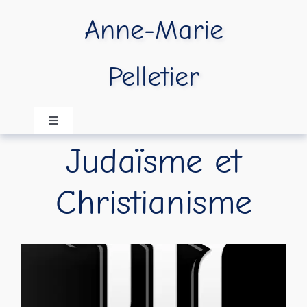
Passer
Anne-Marie
au
contenu
Pelletier
Navigation
à
Judaïsme et
bascule
Accueil
Christianisme
A propos
Publications
Vidéos