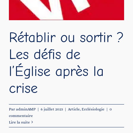
Rétablir ou sortir ?
Les défis de
l’Église après la
crise
Par
adminAMP
|
6 juillet 2023
|
Article
,
Ecclésiologie
|
0
commentaire
Lire la suite