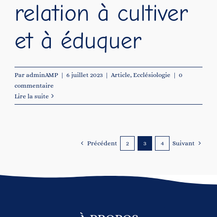
relation à cultiver
et à éduquer
Par
adminAMP
|
6 juillet 2023
|
Article
,
Ecclésiologie
|
0
commentaire
Lire la suite
Précédent
Suivant
2
3
4