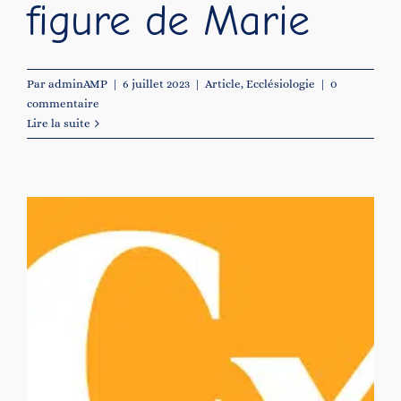
figure de Marie
Par
adminAMP
|
6 juillet 2023
|
Article
,
Ecclésiologie
|
0
commentaire
Lire la suite