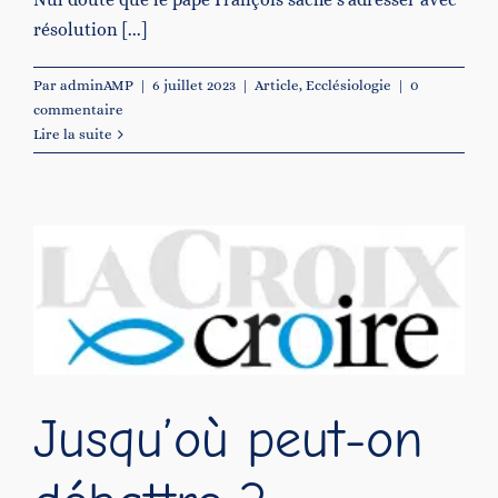
résolution [...]
Par
adminAMP
|
6 juillet 2023
|
Article
,
Ecclésiologie
|
0
commentaire
Lire la suite
Jusqu’où peut-on