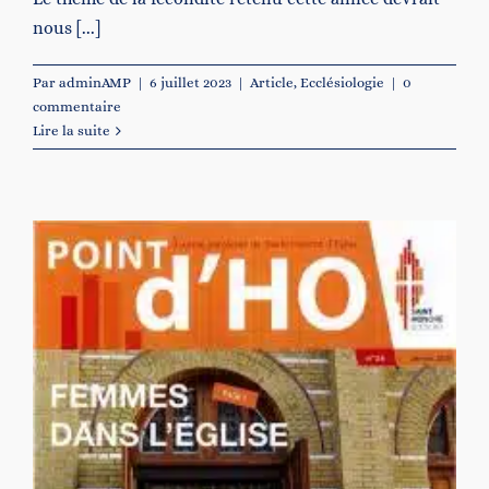
nous [...]
Par
adminAMP
|
6 juillet 2023
|
Article
,
Ecclésiologie
|
0
commentaire
Lire la suite