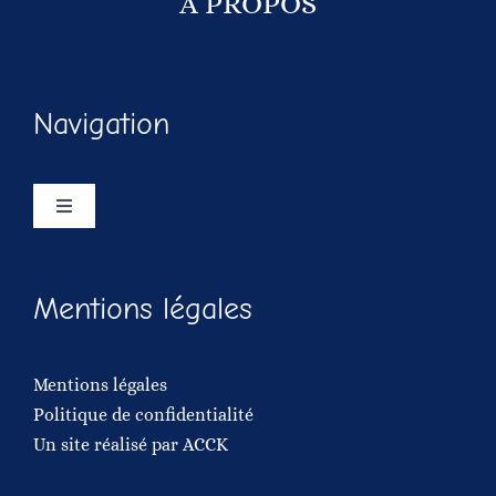
À PROPOS
Navigation
Navigation
à
bascule
Accueil
Mentions légales
A propos
Mentions légales
Publications
Politique de confidentialité
Un site réalisé par
ACCK
Vidéos