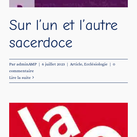
Sur l’un et l’autre
sacerdoce
Par
adminAMP
|
6 juillet 2023
|
Article
,
Ecclésiologie
|
0
commentaire
Lire la suite