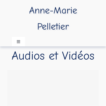
Passer
Anne-Marie
au
contenu
Pelletier
Navigation
à
Audios et Vidéos
bascule
Accueil
A propos
Publications
Vidéos