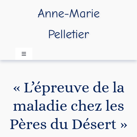
Passer
Anne-Marie
au
contenu
Pelletier
Navigation
à
bascule
Accueil
« L’épreuve de la
A propos
maladie chez les
Publications
Pères du Désert »
Vidéos