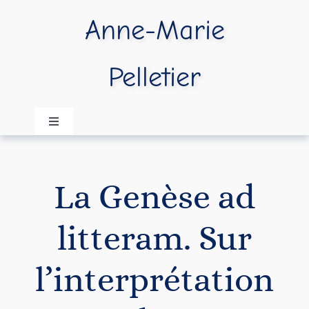
Passer
Anne-Marie
au
contenu
Pelletier
Navigation
à
bascule
Accueil
La Genèse ad
A propos
litteram. Sur
Publications
l’interprétation
Vidéos