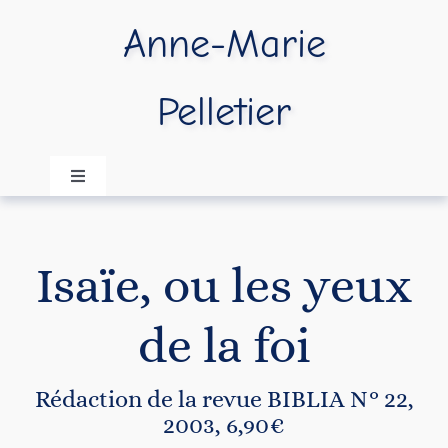
Passer
Anne-Marie
au
contenu
Pelletier
Navigation
à
bascule
Accueil
Isaïe, ou les yeux
A propos
de la foi
Publications
Rédaction de la revue BIBLIA N° 22,
2003, 6,90€
Vidéos