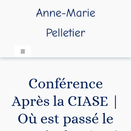
Passer
Anne-Marie
au
contenu
Pelletier
Navigation
à
bascule
Accueil
Conférence
A propos
Après la CIASE |
Publications
Où est passé le
Vidéos